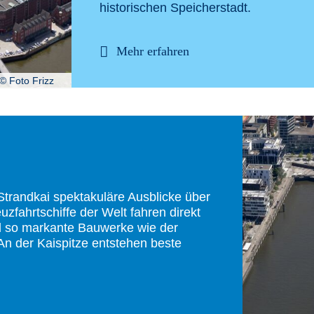
historischen Speicherstadt.
Mehr erfahren
© Foto Frizz
trandkai spektakuläre Ausblicke über
zfahrtschiffe der Welt fahren direkt
d so markante Bauwerke wie der
n der Kaispitze entstehen beste