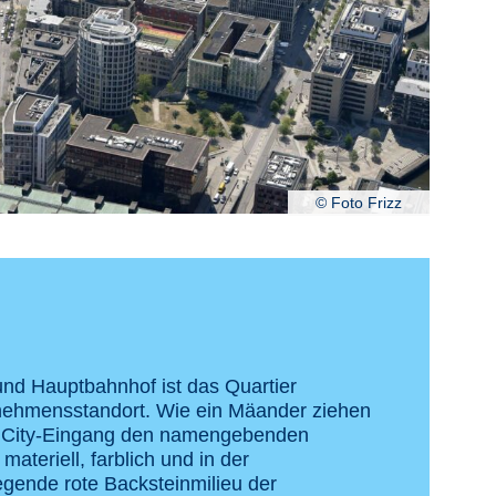
© Foto Frizz
 und Hauptbahnhof ist das Quartier
ernehmensstandort. Wie ein Mäander ziehen
nCity-Eingang den namengebenden
ateriell, farblich und in der
gende rote Backsteinmilieu der