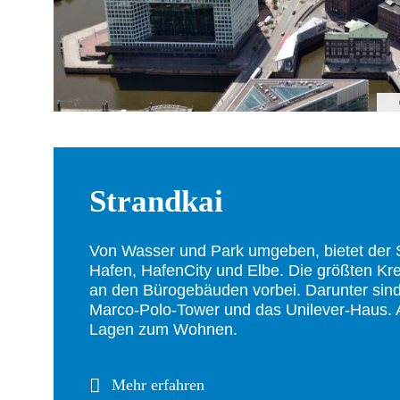
Strandkai
Von Wasser und Park umgeben, bietet der S
Hafen, HafenCity und Elbe. Die größten Kreu
an den Bürogebäuden vorbei. Darunter sin
Marco-Polo-Tower und das Unilever-Haus. A
Lagen zum Wohnen.
Mehr erfahren