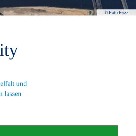
© Foto Frizz
ity
elfalt und
n lassen